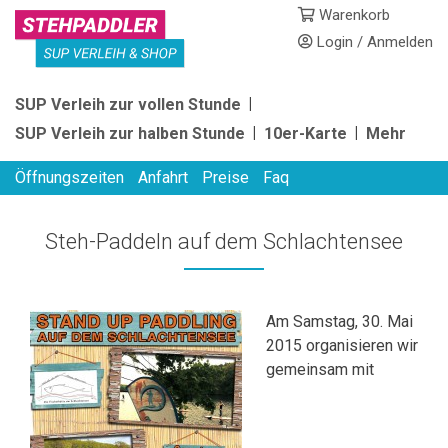
Skip
Warenkorb
to
Login / Anmelden
content
STEHPADDLER
SUP Verleih zur vollen Stunde
SUP
SUP Verleih zur halben Stunde
10er-Karte
Mehr
VERLEIH
Öffnungszeiten
Anfahrt
Preise
Faq
Steh-Paddeln auf dem Schlachtensee
Am Samstag, 30. Mai
2015 organisieren wir
gemeinsam mit