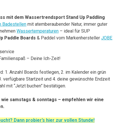
ess mit dem Wassertrendsport Stand Up Paddling
n Badestellen
mit atemberaubender Natur, immer guter
genehmen
Wassertemperaturen
– ideal für SUP
Up Paddle Boards
& Paddel vom Markenhersteller
JOBE
service
amilienspaß – Deine Ich-Zeit!
rd: 1. Anzahl Boards festlegen, 2. im Kalender ein grün
3. verfügbare Startzeit und 4. deine gewünschte Endzeit
hl mit “Jetzt buchen” bestätigen.
 wie samstags & sonntags – empfehlen wir eine
n.
ucht? Dann probier’s hier zur vollen Stunde!