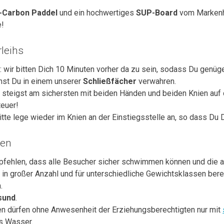
s-Carbon Paddel
und ein hochwertiges
SUP-Board
vom Markenh
e!
leihs
n
: wir bitten Dich 10 Minuten vorher da zu sein, sodass Du genüge
nst Du in einem unserer
Schließfächer
verwahren.
u steigst am sichersten mit beiden Händen und beiden Knien auf d
euer!
itte lege wieder im Knien an der Einstiegsstelle an, so dass Du 
gen
mpfehlen, dass alle Besucher sicher schwimmen können und die a
r in großer Anzahl und für unterschiedliche Gewichtsklassen ber
.
esund
.
ren dürfen ohne Anwesenheit der Erziehungsberechtigten nur mit
s Wasser.