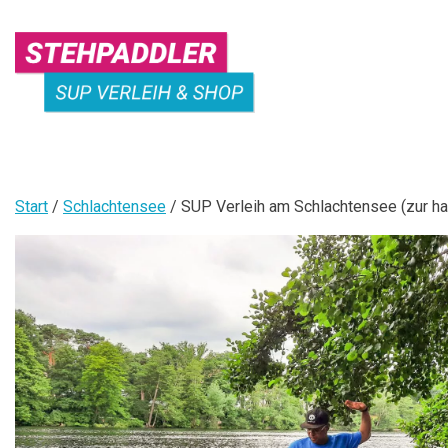
Skip
to
content
STEHPADDLER
SUP
Start
/
Schlachtensee
/ SUP Verleih am Schlachtensee (zur ha
VERLEIH