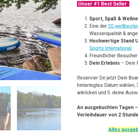
basierend
Unser #1 Best Seller
auf
Kundenbewertung
Sport, Spaß & Welln
Eine der
20 weltbeste
Wasserqualität & an
Hochwertige Stand 
Sports International
Freundlicher Besucher
Dein Erlebnis
– Dein F
Reservier Dir jetzt Dein Boa
hinterlegtes Datum wählen, 
anklicken und 5. deine Auswa
An ausgebuchten Tagen –
Verleihdauer von 2 Stunde
Alles ausgeb