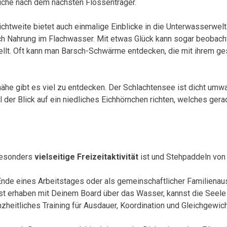
Suche nach dem nächsten Flossenträger.
ichtweite bietet auch einmalige Einblicke in die Unterwasserwe
h Nahrung im Flachwasser. Mit etwas Glück kann sogar beobacht
llt.
Oft kann man Barsch-Schwärme entdecken, die mit ihrem ge
nähe gibt es viel zu entdecken. Der Schlachtensee ist dicht umw
l der Blick auf ein niedliches Eichhörnchen richten, welches ger
 besonders
vielseitige Freizeitaktivität
ist und Stehpaddeln von 
Ende eines Arbeitstages oder als gemeinschaftlicher Familien
itest erhaben mit Deinem Board über das Wasser, kannst die See
heitliches Training für Ausdauer, Koordination und Gleichgewich