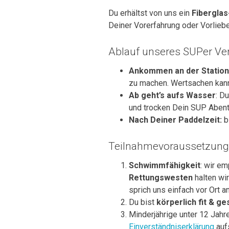
Du erhältst von uns ein
Fibergla
Deiner Vorerfahrung oder Vorlieb
Ablauf unseres SUPer Ver
Ankommen an der Statio
zu machen. Wertsachen kan
Ab geht’s aufs Wasser
: D
und trocken Dein SUP Abent
Nach Deiner Paddelzeit:
b
Teilnahmevoraussetzun
Schwimmfähigkeit
: wir e
Rettungswesten
halten wi
sprich uns einfach vor Ort an
Du bist
körperlich fit & g
Minderjährige unter 12 Jah
Einverständniserklärung
auf