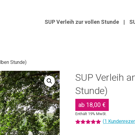
SUP Verleih zur vollen Stunde
SU
lben Stunde)
SUP Verleih a
Stunde)
ab
18,00
€
Enthält 19% MwSt.
(
1
Kundenrezen
Bewertet mit
1
5.00
von 5,