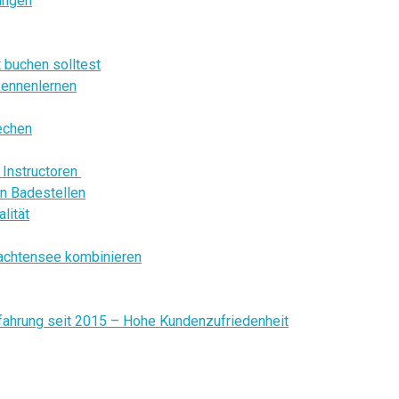
ungen
 buchen solltest
kennenlernen
echen
Instructoren
n Badestellen
lität
lachtensee kombinieren
fahrung seit 2015 – Hohe Kundenzufriedenheit