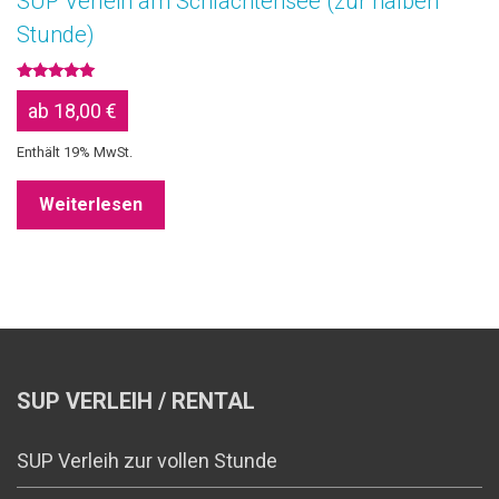
SUP Verleih am Schlachtensee (zur halben
Stunde)
Bewertet
mit
ab
18,00
€
5.00
von 5
Enthält 19% MwSt.
Weiterlesen
SUP VERLEIH / RENTAL
SUP Verleih zur vollen Stunde