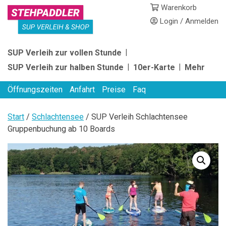
Skip
Warenkorb
to
Login / Anmelden
content
STEHPADDLER
SUP Verleih zur vollen Stunde
SUP
SUP Verleih zur halben Stunde
10er-Karte
Mehr
VERLEIH
Öffnungszeiten
Anfahrt
Preise
Faq
Start
/
Schlachtensee
/ SUP Verleih Schlachtensee
Gruppenbuchung ab 10 Boards