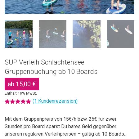
SUP Verleih Schlachtensee
Gruppenbuchung ab 10 Boards
ab
15,00
€
Enthält 19% MwSt.
(
1
Kundenrezension)
Bewertet mit
1
5.00
von 5,
basierend
Mit dem Gruppenpreis von 15€/h bzw. 25€ für zwei
auf
Stunden pro Board sparst Du bares Geld gegenüber
Kundenbewertung
unseren regulären Verleihpreisen – gültig ab 10 Boards.