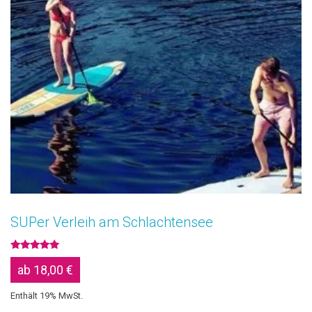
SUPer Verleih am Schlachtensee
Bewertet
mit
ab
18,00
€
5.00
von 5
Enthält 19% MwSt.