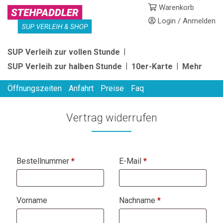
Skip
Warenkorb
to
Login / Anmelden
content
STEHPADDLER
SUP Verleih zur vollen Stunde
SUP
SUP Verleih zur halben Stunde
10er-Karte
Mehr
VERLEIH
Öffnungszeiten
Anfahrt
Preise
Faq
Vertrag widerrufen
erforderlich
erforderlich
Bestellnummer
Page URI *erforderlich
*
E-Mail
*
erforderlich
Vorname
Nachname
*