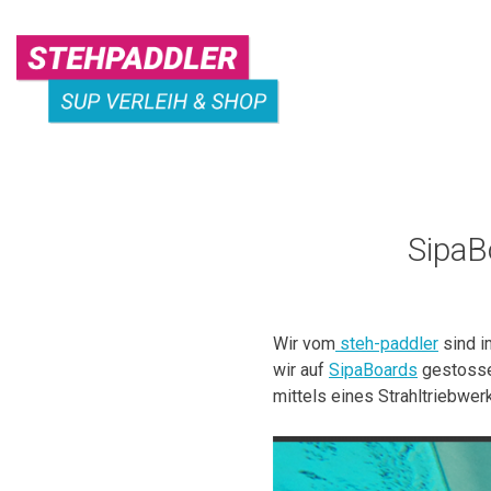
Skip
to
content
STEHPADDLER
SUP
SipaB
VERLEIH
Wir vom
steh-paddler
sind i
wir auf
SipaBoards
gestossen
mittels eines Strahltriebwe