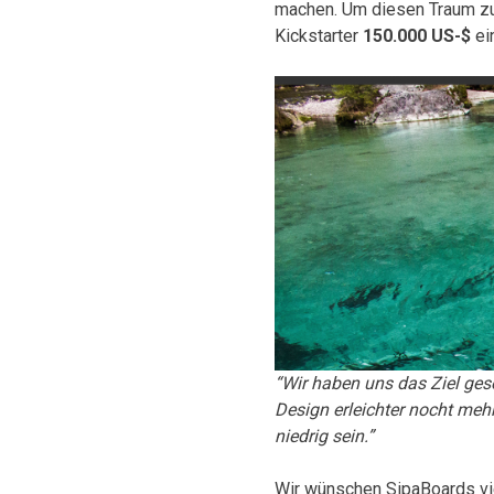
machen. Um diesen Traum zu 
Kickstarter
150.000 US-$
ei
“Wir haben uns das Ziel gese
Design erleichter nocht me
niedrig sein.”
Wir wünschen SipaBoards vie