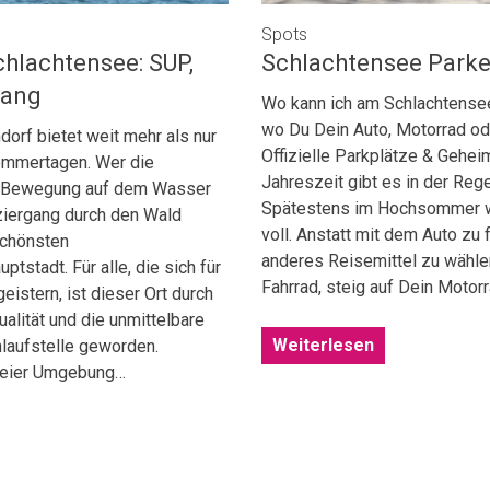
Spots
hlachtensee: SUP,
Schlachtensee Park
gang
Wo kann ich am Schlachtensee
wo Du Dein Auto, Motorrad ode
orf bietet weit mehr als nur
Offizielle Parkplätze & Geheim
ommertagen. Wer die
Jahreszeit gibt es in der Reg
er Bewegung auf dem Wasser
Spätestens im Hochsommer wi
iergang durch den Wald
voll. Anstatt mit dem Auto zu 
 schönsten
anderes Reisemittel zu wähle
tstadt. Für alle, die sich für
Fahrrad, steig auf Dein Moto
eistern, ist dieser Ort durch
alität und die unmittelbare
Weiterlesen
nlaufstelle geworden.
freier Umgebung…