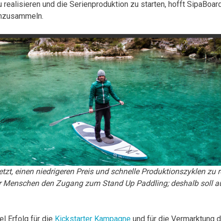
realisieren und die Serienproduktion zu starten, hofft SipaBoar
nzusammeln.
tzt, einen niedrigeren Preis und schnelle Produktionszyklen zu r
hr Menschen den Zugang zum Stand Up Paddling; deshalb soll au
l Erfolg für die
Kickstarter Kampagne
und für die Vermarktung d