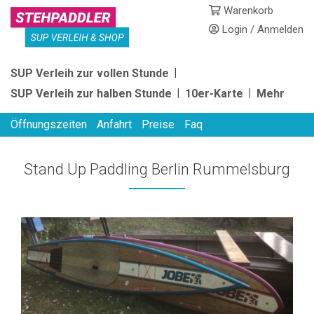
Skip
Warenkorb
to
Login / Anmelden
content
STEHPADDLER
SUP Verleih zur vollen Stunde
SUP
SUP Verleih zur halben Stunde
10er-Karte
Mehr
VERLEIH
Öffnungszeiten
Anfahrt
Preise
Faq
Stand Up Paddling Berlin Rummelsburg