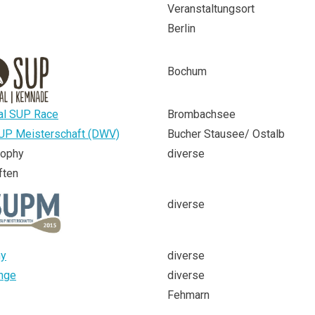
Veranstaltungsort
Berlin
Bochum
nal SUP Race
Brombachsee
UP Meisterschaft (DWV)
Bucher Stausee/ Ostalb
rophy
diverse
ften
diverse
ny
diverse
nge
diverse
Fehmarn