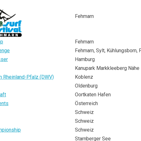
Fehmarn
up
Fehmarn
lenge
Fehmarn, Sylt, Kühlungsborn,
sser
Hamburg
Kanupark Markkleeberg Nähe 
 Rheinland-Pfalz (DWV)
Koblenz
Oldenburg
aft
Oortkaten Hafen
ents
Österreich
Schweiz
Schweiz
mpionship
Schweiz
Starnberger See