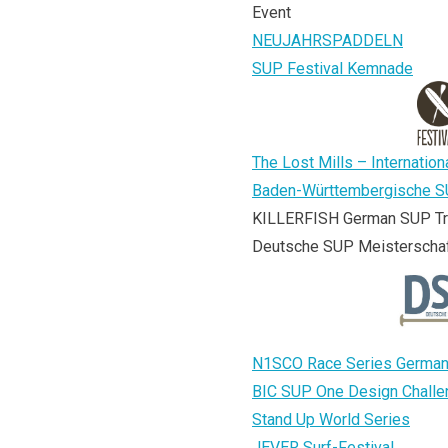
Event
NEUJAHRSPADDELN
SUP Festival Kemnade
The Lost Mills – Internatio
Baden-Württembergische S
KILLERFISH German SUP T
Deutsche SUP Meisterscha
N1SCO Race Series Germa
BIC SUP One Design Challe
Stand Up World Series
JEVER Surf-Festival