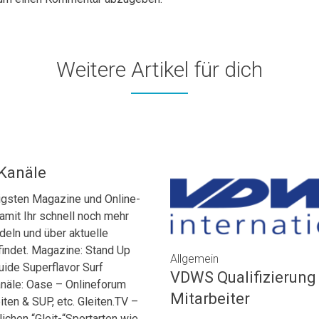
Weitere Artikel für dich
Kanäle
tigsten Magazine und Online-
mit Ihr schnell noch mehr
eln und über aktuelle
findet. Magazine: Stand Up
Allgemein
de Superflavor Surf
VDWS Qualifizierun
näle: Oase – Onlineforum
Mitarbeiter
ten & SUP, etc. Gleiten.TV –
ichen “Gleit-“Sportarten wie