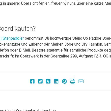
ng in unserer Übersicht fehlen, freuen wir uns über eine kurze Ma
 Board kaufen?
 | Stehpaddler
bekommst Du hochwertige Stand Up Paddle Boar
ckenanzüge und Zubehör der Marken Jobe und Dry Fashion. Gern
elefon oder E-Mail. Bestpreisgarantie für sämtliche Produkte ge
nschrift: im Goerzwerk in der Goerzallee 299, Aufgang IV, 3. OG i
ion
 um einen Kommentar abzugeben.