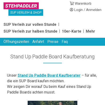
Skip
Warenkorb
to
Login / Anmelden
content
STEHPADDLER
SUP Verleih zur vollen Stunde
SUP
SUP Verleih zur halben Stunde
10er-Karte
Mehr
VERLEIH
Öffnungszeiten
Anfahrt
Preise
Faq
Stand Up Paddle Board Kaufberatung
Unser
Stand Up Paddle Board Kaufberater
– für alle,
die ein SUP Board kaufen möchten.
Wir zeigen Dir worauf Du beim Kauf eines Stand Up
Paddle Boards achten musst.