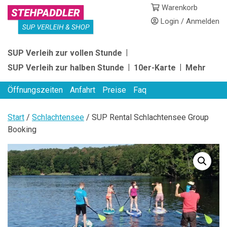
Skip
Warenkorb
to
Login / Anmelden
content
STEHPADDLER
SUP Verleih zur vollen Stunde
SUP
SUP Verleih zur halben Stunde
10er-Karte
Mehr
VERLEIH
Öffnungszeiten
Anfahrt
Preise
Faq
Start
/
Schlachtensee
/ SUP Rental Schlachtensee Group
Booking