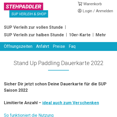
Skip
Warenkorb
to
Login / Anmelden
content
STEHPADDLER
SUP Verleih zur vollen Stunde
SUP
SUP Verleih zur halben Stunde
10er-Karte
Mehr
VERLEIH
Öffnungszeiten
Anfahrt
Preise
Faq
Stand Up Paddling Dauerkarte 2022
Sicher Dir jetzt schon Deine Dauerkarte für die SUP
Saison 2022
Limitierte Anzahl –
ideal auch zum Verschenken
So funktioniert die Nutzung