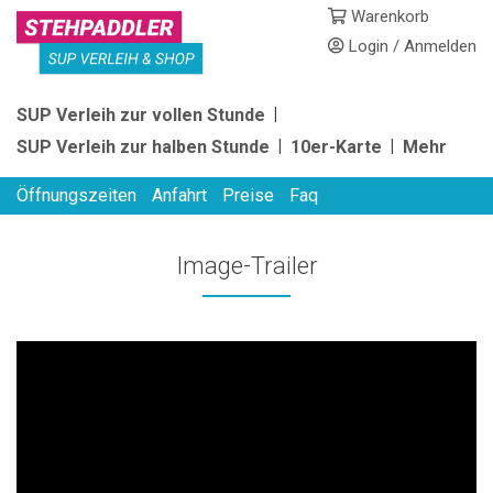
Skip
Warenkorb
to
Login / Anmelden
content
STEHPADDLER
SUP Verleih zur vollen Stunde
SUP
SUP Verleih zur halben Stunde
10er-Karte
Mehr
VERLEIH
Öffnungszeiten
Anfahrt
Preise
Faq
Image-Trailer